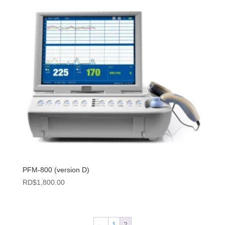
PFM-800 (version D)
RD$
1,800.00
←
1
2