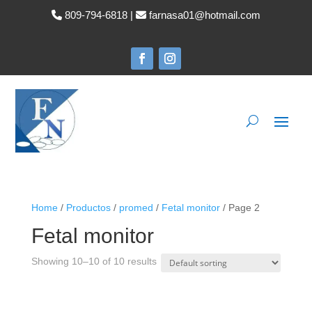
809-794-6818 |
farnasa01@hotmail.com
Home
/
Productos
/
promed
/
Fetal monitor
/ Page 2
Fetal monitor
Showing 10–10 of 10 results