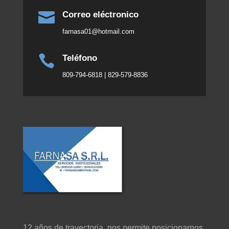

Correo eléctronico
farnasa01@hotmail.com

Teléfono
809-794-6818 | 829-579-8836
12 años de trayectoria, nos permite posicionarnos