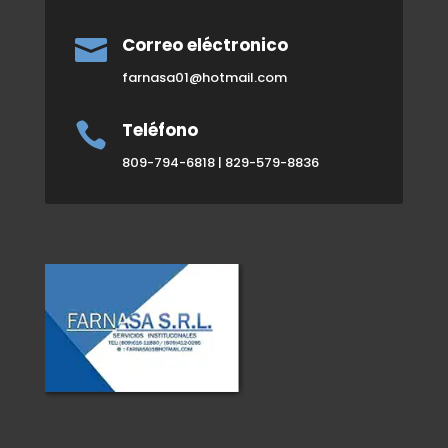
Correo eléctronico

farnasa01@hotmail.com
Teléfono

809-794-6818 | 829-579-8836